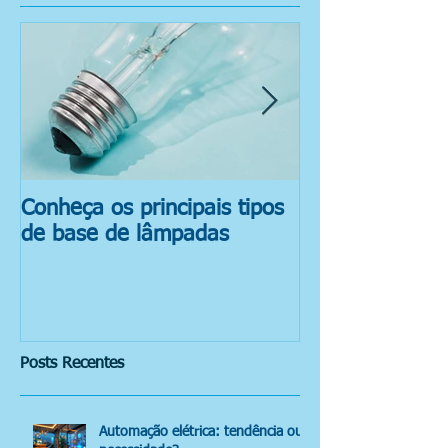
Conheça os principais tipos
Reciclagem de
de base de lâmpadas
Fluorescentes
Posts Recentes
Automação elétrica: tendência ou