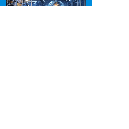
IA, Automação e Eficiência
Energética: o futuro do
setor elétrico já começou