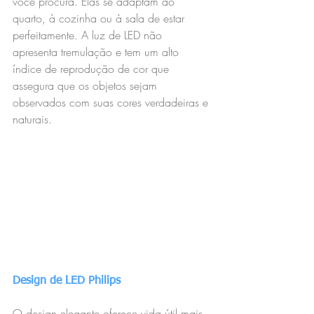
você procura. Elas se adaptam ao 
quarto, à cozinha ou à sala de estar 
perfeitamente. A luz de LED não 
apresenta tremulação e tem um alto 
índice de reprodução de cor que 
assegura que os objetos sejam 
observados com suas cores verdadeiras e 
naturais.
Design de LED Philips
O design elegante oferece vida útil mais 