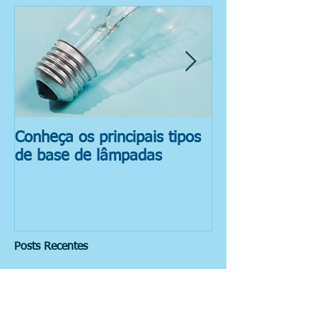
Conheça os principais tipos
Reciclagem de
de base de lâmpadas
Fluorescentes
Posts Recentes
Automação elétrica: tendência ou
necessidade?