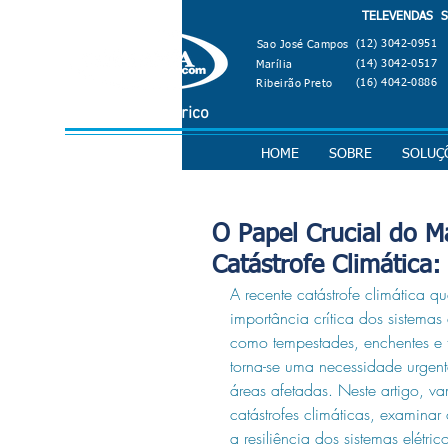
TELEVENDAS SÃ
(12) 3042-0951
Sao José Campos
(14) 3042-0517
Marília
(16) 4042-0886
Ribeirão Preto
Material Elétrico
HOME
SOBRE
SOLUÇ
O Papel Crucial do M
Catástrofe Climática
A recente catástrofe climática 
importância crítica dos sistemas
como tempestades, enchentes e 
torna-se uma necessidade urgent
áreas afetadas. Neste artigo, vam
catástrofes climáticas, examinar
a resiliência dos sistemas elétri