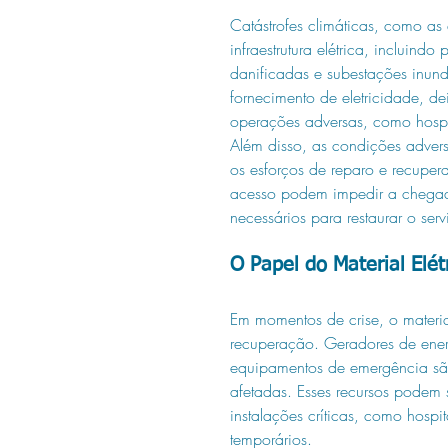
Catástrofes climáticas, como a
infraestrutura elétrica, incluind
danificadas e subestações inund
fornecimento de eletricidade, d
operações adversas, como hospit
Além disso, as condições advers
os esforços de reparo e recuper
acesso podem impedir a chegada
necessários para restaurar o servi
O Papel do Material Elé
Em momentos de crise, o materia
recuperação. Geradores de energ
equipamentos de emergência são
afetadas. Esses recursos podem 
instalações críticas, como hosp
temporários.