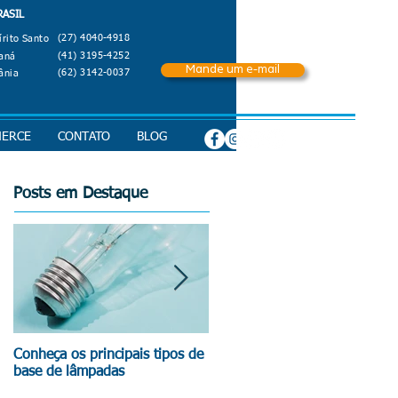
RASIL
(27) 4040-4918
írito Santo
(41) 3195-4252
aná
Mande um e-mail
(62) 3142-0037
ânia
MERCE
CONTATO
BLOG
Posts em Destaque
Conheça os principais tipos de
Reciclagem de Lâmpadas
base de lâmpadas
Fluorescentes