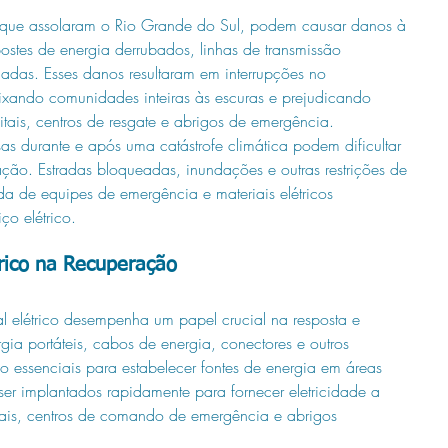
s que assolaram o Rio Grande do Sul, podem causar danos à 
o postes de energia derrubados, linhas de transmissão 
adas. Esses danos resultaram em interrupções no 
eixando comunidades inteiras às escuras e prejudicando 
ais, centros de resgate e abrigos de emergência.
as durante e após uma catástrofe climática podem dificultar 
ação. Estradas bloqueadas, inundações e outras restrições de 
 de equipes de emergência e materiais elétricos 
ço elétrico.
trico na Recuperação
l elétrico desempenha um papel crucial na resposta e 
ia portáteis, cabos de energia, conectores e outros 
 essenciais para estabelecer fontes de energia em áreas 
ser implantados rapidamente para fornecer eletricidade a 
itais, centros de comando de emergência e abrigos 