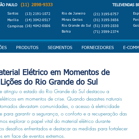
(11) 2898-9333
O PAULO
TELEVENDAS B
Santos
Rio de Janeiro
Esp
(13) 2191-1872
(21) 3195-8757
Minas Gerias
Par
Marília
(14) 3042-0517
(31) 3195-3656
Rio Grande do Sul
Goi
(16) 4042-0886
(51) 3195-2838
Campinas
Bahia
(71) 3599-2374
ÕES
PRODUTOS
SEGMENTOS
FORNECEDORES
E-COM
aterial Elétrico em Momentos de
: Lições do Rio Grande do Sul
que atingiu o estado do Rio Grande do Sul destacou a 
 elétricos em momentos de crise. Quando desastres naturais 
tornados devastam comunidades, o acesso à eletricidade 
e para garantir a segurança, o conforto e a recuperação das 
os explorar o papel vital do material elétrico durante 
 os desafios enfrentados e destacar as medidas para fortalecer 
cos em face de eventos extremos.