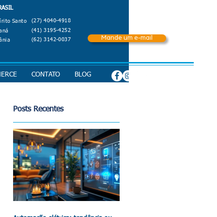
RASIL
(27) 4040-4918
írito Santo
(41) 3195-4252
aná
Mande um e-mail
(62) 3142-0037
ânia
MERCE
CONTATO
BLOG
Posts Recentes