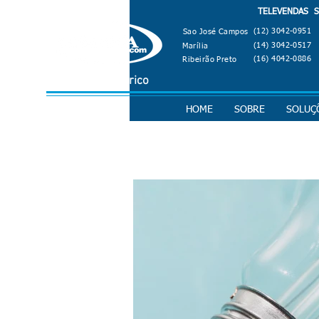
TELEVENDAS SÃ
(12) 3042-0951
Sao José Campos
(14) 3042-0517
Marília
(16) 4042-0886
Ribeirão Preto
Material Elétrico
HOME
SOBRE
SOLUÇ