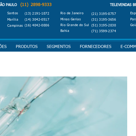
(11) 2898-9333
O PAULO
TELEVENDAS B
Santos
Rio de Janeiro
Esp
(13) 2191-1872
(21) 3195-8757
Minas Gerias
Par
Marília
(14) 3042-0517
(31) 3195-3656
Rio Grande do Sul
Goi
(16) 4042-0886
(51) 3195-2838
Campinas
Bahia
(71) 3599-2374
ÕES
PRODUTOS
SEGMENTOS
FORNECEDORES
E-COM