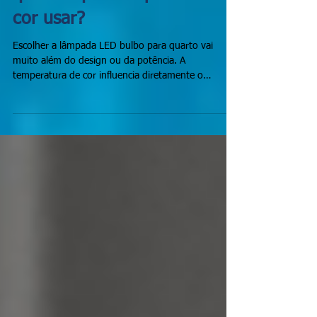
Lâmpada LED bulbo para
quarto: qual temperatura de
cor usar?
Escolher a lâmpada LED bulbo para quarto vai
muito além do design ou da potência. A
temperatura de cor influencia diretamente o
conforto visual, a sensação de aconchego e até a
qualidade do sono.