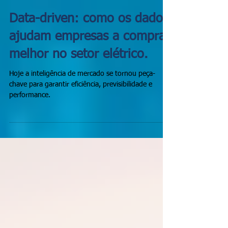
Data-driven: como os dados
ajudam empresas a comprar
melhor no setor elétrico.
Hoje a inteligência de mercado se tornou peça-
chave para garantir eficiência, previsibilidade e
performance.