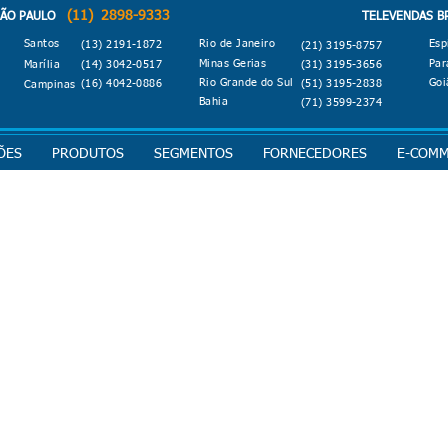
(11) 2898-9333
O PAULO
TELEVENDAS B
Santos
Rio de Janeiro
Esp
(13) 2191-1872
(21) 3195-8757
Minas Gerias
Par
Marília
(14) 3042-0517
(31) 3195-3656
Rio Grande do Sul
Goi
(16) 4042-0886
(51) 3195-2838
Campinas
Bahia
(71) 3599-2374
ÕES
PRODUTOS
SEGMENTOS
FORNECEDORES
E-COM