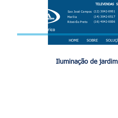
TELEVENDAS SÃ
(12) 3042-0951
Sao José Campos
(14) 3042-0517
Marília
(16) 4042-0886
Ribeirão Preto
Material Elétrico
HOME
SOBRE
SOLUÇ
Iluminação de jardim