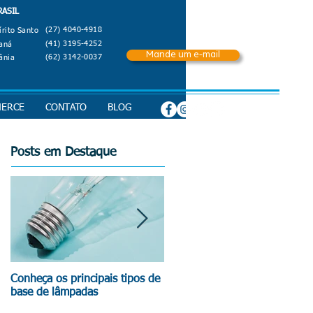
RASIL
(27) 4040-4918
írito Santo
(41) 3195-4252
aná
Mande um e-mail
(62) 3142-0037
ânia
MERCE
CONTATO
BLOG
Posts em Destaque
Conheça os principais tipos de
Reciclagem de Lâmpadas
base de lâmpadas
Fluorescentes