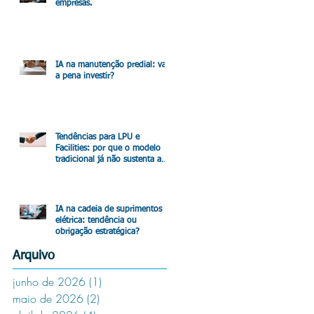
empresas.
IA na manutenção predial: vale
a pena investir?
Tendências para LPU e
Facilities: por que o modelo
tradicional já não sustenta a
operação
IA na cadeia de suprimentos
elétrica: tendência ou
obrigação estratégica?
Arquivo
junho de 2026
(1)
1 post
maio de 2026
(2)
2 posts