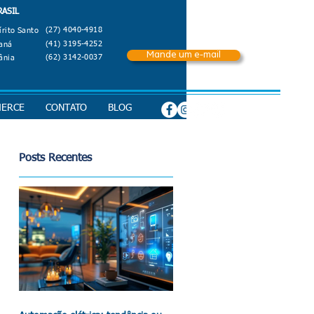
RASIL
(27) 4040-4918
írito Santo
(41) 3195-4252
aná
Mande um e-mail
(62) 3142-0037
ânia
MERCE
CONTATO
BLOG
Posts Recentes