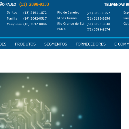
(11) 2898-9333
O PAULO
TELEVENDAS B
Santos
Rio de Janeiro
Esp
(13) 2191-1872
(21) 3195-8757
Minas Gerias
Par
Marília
(14) 3042-0517
(31) 3195-3656
Rio Grande do Sul
Goi
(16) 4042-0886
(51) 3195-2838
Campinas
Bahia
(71) 3599-2374
ÕES
PRODUTOS
SEGMENTOS
FORNECEDORES
E-COM